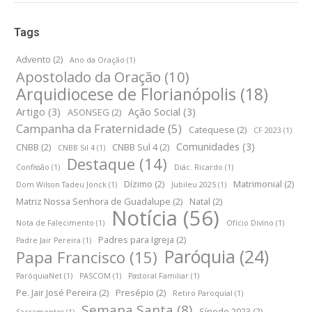
Tags
Advento
(2)
Ano da Oração
(1)
Apostolado da Oração
(10)
Arquidiocese de Florianópolis
(18)
Artigo
(3)
Ação Social
(3)
ASONSEG
(2)
Campanha da Fraternidade
(5)
Catequese
(2)
CF 2023
(1)
Comunidades
(3)
CNBB
(2)
CNBB Sul 4
(2)
CNBB Sil 4
(1)
Destaque
(14)
Confissão
(1)
Diác. Ricardo
(1)
Dízimo
(2)
Matrimonial
(2)
Dom Wilson Tadeu Jönck
(1)
Jubileu 2025
(1)
Matriz Nossa Senhora de Guadalupe
(2)
Natal
(2)
Notícia
(56)
Nota de Falecimento
(1)
Ofício Divíno
(1)
Padres para Igreja
(2)
Padre Jair Pereira
(1)
Paróquia
(24)
Papa Francisco
(15)
ParóquiaNet
(1)
PASCOM
(1)
Pastoral Familiar
(1)
Pe. Jair José Pereira
(2)
Presépio
(2)
Retiro Paroquial
(1)
Semana Santa
(8)
Sínodo 2023
(2)