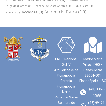
Sacramentos
(1)
Terço dos Homens
(1)
Trezena de Santo Antônio
(1)
Tríduo Pascal
(1)
Vídeo do Papa
(10)
Vocações
(4)
Vaticano
(1)
CNBB Regional
Madre Maria
Sul IV
Villac, 1700 –
Arquidiocese de
Canasvieiras
Florianópolis
88054-001
Forania
Florianópolis – SC
Florianópolis
(48) 3369-
Norte
1388
Paróquia Nossa
Senhora de
(48) 99101-