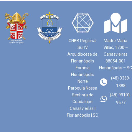
CNBB Regional
Madre Maria
Sul IV
Villac, 1700 –
Arquidiocese de
Canasvieiras
Florianópolis
88054-001
Forania
Florianópolis – SC
Florianópolis
(48) 3369-
Norte
1388
Paróquia Nossa
Senhora de
(48) 99101-
Guadalupe
9677
Canasvieiras |
Florianópolis | SC