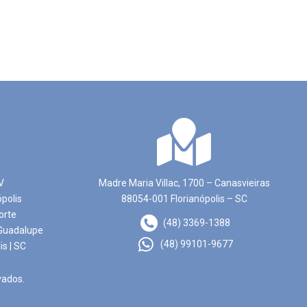
V
Madre Maria Villac, 1700 – Canasvieiras
ópolis
88054-001 Florianópolis – SC
orte
(48) 3369-1388
Guadalupe
(48) 99101-9677
is | SC
vados.