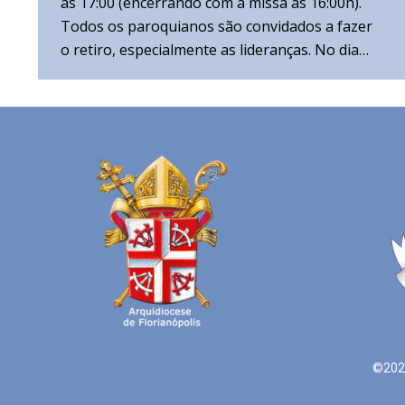
às 17:00 (encerrando com a missa às 16:00h).
Todos os paroquianos são convidados a fazer
o retiro, especialmente as lideranças. No dia…
©2021