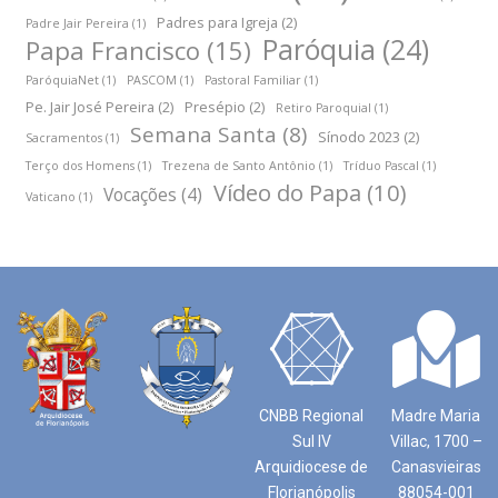
Padres para Igreja
(2)
Padre Jair Pereira
(1)
Paróquia
(24)
Papa Francisco
(15)
ParóquiaNet
(1)
PASCOM
(1)
Pastoral Familiar
(1)
Pe. Jair José Pereira
(2)
Presépio
(2)
Retiro Paroquial
(1)
Semana Santa
(8)
Sínodo 2023
(2)
Sacramentos
(1)
Terço dos Homens
(1)
Trezena de Santo Antônio
(1)
Tríduo Pascal
(1)
Vídeo do Papa
(10)
Vocações
(4)
Vaticano
(1)
CNBB Regional
Madre Maria
Sul IV
Villac, 1700 –
Arquidiocese de
Canasvieiras
Florianópolis
88054-001