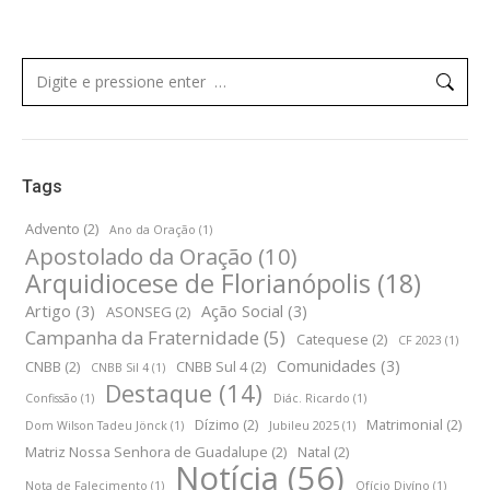
Tags
Advento
(2)
Ano da Oração
(1)
Apostolado da Oração
(10)
Arquidiocese de Florianópolis
(18)
Artigo
(3)
Ação Social
(3)
ASONSEG
(2)
Campanha da Fraternidade
(5)
Catequese
(2)
CF 2023
(1)
Comunidades
(3)
CNBB
(2)
CNBB Sul 4
(2)
CNBB Sil 4
(1)
Destaque
(14)
Confissão
(1)
Diác. Ricardo
(1)
Dízimo
(2)
Matrimonial
(2)
Dom Wilson Tadeu Jönck
(1)
Jubileu 2025
(1)
Matriz Nossa Senhora de Guadalupe
(2)
Natal
(2)
Notícia
(56)
Nota de Falecimento
(1)
Ofício Divíno
(1)