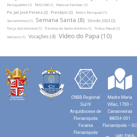
ParóquiaNet
(1)
PASCOM
(1)
Pastoral Familiar
(1)
Pe. Jair José Pereira
(2)
Presépio
(2)
Retiro Paroquial
(1)
Semana Santa
(8)
Sínodo 2023
(2)
Sacramentos
(1)
Terço dos Homens
(1)
Trezena de Santo Antônio
(1)
Tríduo Pascal
(1)
Vídeo do Papa
(10)
Vocações
(4)
Vaticano
(1)
CNBB Regional
Madre Maria
Sul IV
Villac, 1700 –
Arquidiocese de
Canasvieiras
Florianópolis
88054-001
Forania
Florianópolis – SC
Florianópolis
(48) 3369-