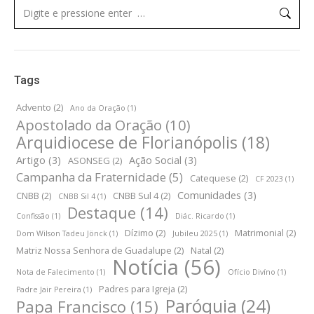
Tags
Advento
(2)
Ano da Oração
(1)
Apostolado da Oração
(10)
Arquidiocese de Florianópolis
(18)
Artigo
(3)
Ação Social
(3)
ASONSEG
(2)
Campanha da Fraternidade
(5)
Catequese
(2)
CF 2023
(1)
Comunidades
(3)
CNBB
(2)
CNBB Sul 4
(2)
CNBB Sil 4
(1)
Destaque
(14)
Confissão
(1)
Diác. Ricardo
(1)
Dízimo
(2)
Matrimonial
(2)
Dom Wilson Tadeu Jönck
(1)
Jubileu 2025
(1)
Matriz Nossa Senhora de Guadalupe
(2)
Natal
(2)
Notícia
(56)
Nota de Falecimento
(1)
Ofício Divíno
(1)
Padres para Igreja
(2)
Padre Jair Pereira
(1)
Paróquia
(24)
Papa Francisco
(15)