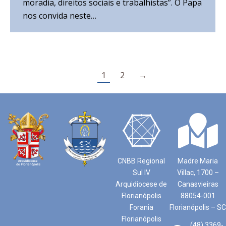
moradia, direitos sociais e trabalhistas”. O Papa
nos convida neste…
1
2
→
CNBB Regional
Madre Maria
Sul IV
Villac, 1700 –
Arquidiocese de
Canasvieiras
Florianópolis
88054-001
Forania
Florianópolis – SC
Florianópolis
(48) 3369-