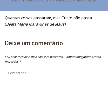
Você está aqui:
Início
Frase de Santo
Frase 0322 – Beata Maria…
Quantas coisas passaram, mas Cristo não passa.
(
Beata Maria Maravilhas de Jesus)
Deixe um comentário
Seu endereço de e-mail não será publicado. Campos obrigatórios estão
marcados
*
Comentário