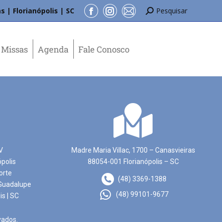
s | Florianópolis | SC
Pesquisar
Missas
Agenda
Fale Conosco
V
Madre Maria Villac, 1700 – Canasvieiras
ópolis
88054-001 Florianópolis – SC
orte
(48) 3369-1388
Guadalupe
(48) 99101-9677
is | SC
vados.