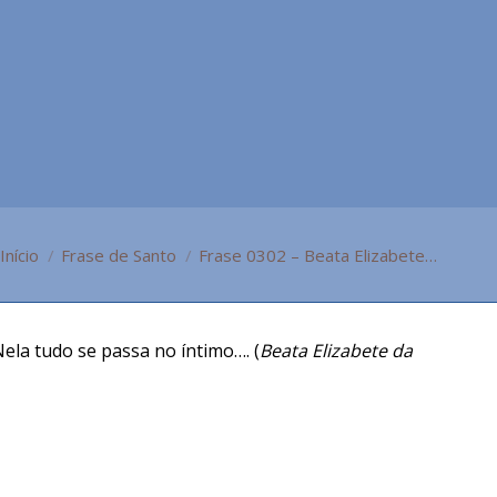
ocê está aqui:
Início
Frase de Santo
Frase 0302 – Beata Elizabete…
ela tudo se passa no íntimo…. (
Beata Elizabete da