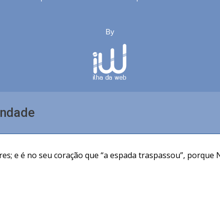
By
indade
V
es; e é no seu coração que “a espada traspassou”, porque N