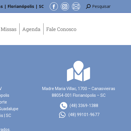
s | Florianópolis | SC
Pesquisar
Missas
Agenda
Fale Conosco
V
Madre Maria Villac, 1700 – Canasvieiras
ópolis
88054-001 Florianópolis – SC
orte
(48) 3369-1388
Guadalupe
(48) 99101-9677
is | SC
vados.