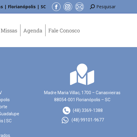
s | Florianópolis | SC
Pesquisar
Missas
Agenda
Fale Conosco
V
Madre Maria Villac, 1700 – Canasvieiras
ópolis
88054-001 Florianópolis – SC
orte
(48) 3369-1388
Guadalupe
(48) 99101-9677
is | SC
vados.