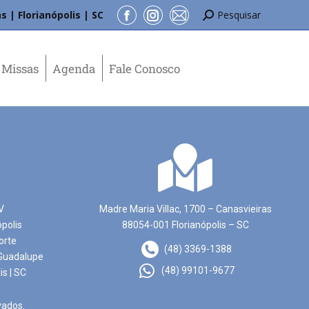
s | Florianópolis | SC
Pesquisar
Missas
Agenda
Fale Conosco
V
Madre Maria Villac, 1700 – Canasvieiras
ópolis
88054-001 Florianópolis – SC
orte
(48) 3369-1388
Guadalupe
(48) 99101-9677
is | SC
vados.