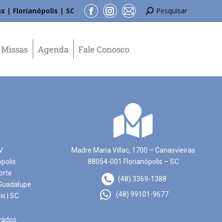
s | Florianópolis | SC
Pesquisar
Missas
Agenda
Fale Conosco
V
Madre Maria Villac, 1700 – Canasvieiras
ópolis
88054-001 Florianópolis – SC
orte
(48) 3369-1388
Guadalupe
(48) 99101-9677
is | SC
vados.