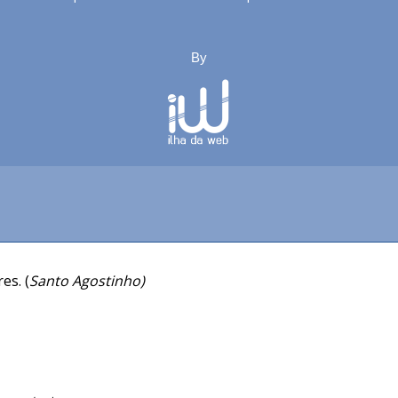
By
es. (
Santo Agostinho)