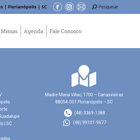
s | Florianópolis | SC
Pesquisar
Missas
Agenda
Fale Conosco
V
Madre Maria Villac, 1700 – Canasvieiras
ópolis
88054-001 Florianópolis – SC
orte
(48) 3369-1388
Guadalupe
(48) 99101-9677
is | SC
vados.