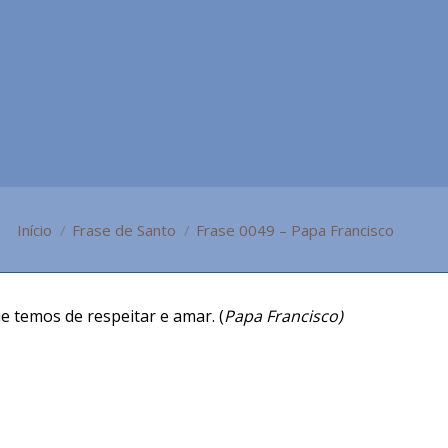
Você está aqui:
Início
Frase de Santo
Frase 0049 – Papa Francisco
 temos de respeitar e amar. (
Papa Francisco)