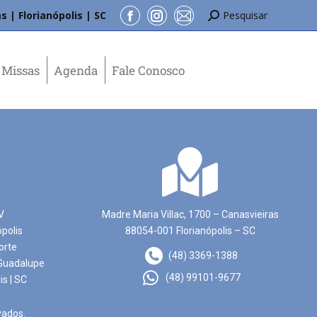
s | Florianópolis | SC
Pesquisar
Missas
Agenda
Fale Conosco
V
Madre Maria Villac, 1700 – Canasvieiras
ópolis
88054-001 Florianópolis – SC
orte
(48) 3369-1388
Guadalupe
(48) 99101-9677
is | SC
vados.