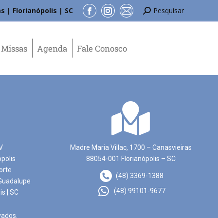
s | Florianópolis | SC
Pesquisar
Missas
Agenda
Fale Conosco
V
Madre Maria Villac, 1700 – Canasvieiras
ópolis
88054-001 Florianópolis – SC
orte
(48) 3369-1388
Guadalupe
(48) 99101-9677
is | SC
vados.