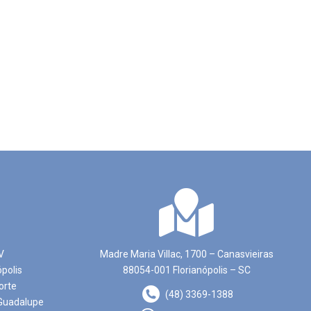
V
Madre Maria Villac, 1700 – Canasvieiras
ópolis
88054-001 Florianópolis – SC
orte
(48) 3369-1388
Guadalupe