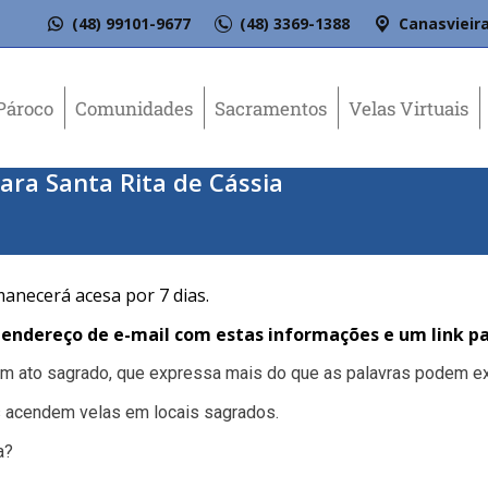
(48) 99101-9677
(48) 3369-1388
Canasvieira
Pároco
Comunidades
Sacramentos
Velas Virtuais
ara Santa Rita de Cássia
manecerá acesa por 7 dias.
ndereço de e-mail com estas informações e um link pa
 um ato sagrado, que expressa mais do que as palavras podem ex
 acendem velas em locais sagrados.
a?