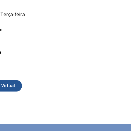
 Terça-feira
m
a
Virtual