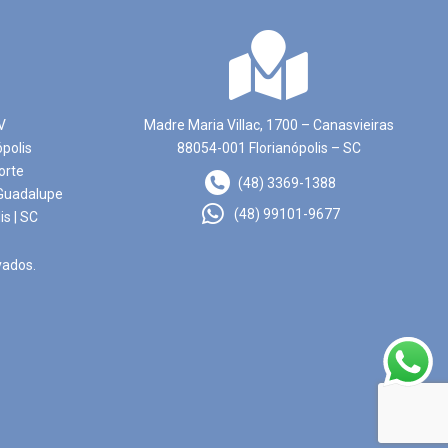
V
Madre Maria Villac, 1700 – Canasvieiras
ópolis
88054-001 Florianópolis – SC
orte
(48) 3369-1388
Guadalupe
(48) 99101-9677
is | SC
vados.