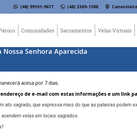
(48) 99101-9677
(48) 3369-1388
Canasvieira
Pároco
Comunidades
Sacramentos
Velas Virtuais
a Nossa Senhora Aparecida
manecerá acesa por 7 dias.
ndereço de e-mail com estas informações e um link pa
 um ato sagrado, que expressa mais do que as palavras podem ex
 acendem velas em locais sagrados.
a?