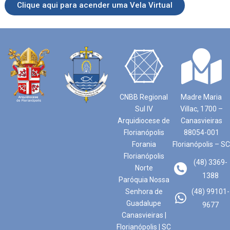
Clique aqui para acender uma Vela Virtual
CNBB Regional
Madre Maria
Sul IV
Villac, 1700 –
Arquidiocese de
Canasvieiras
Florianópolis
88054-001
Forania
Florianópolis – SC
Florianópolis
(48) 3369-
Norte
1388
Paróquia Nossa
Senhora de
(48) 99101-
Guadalupe
9677
Canasvieiras |
Florianópolis | SC