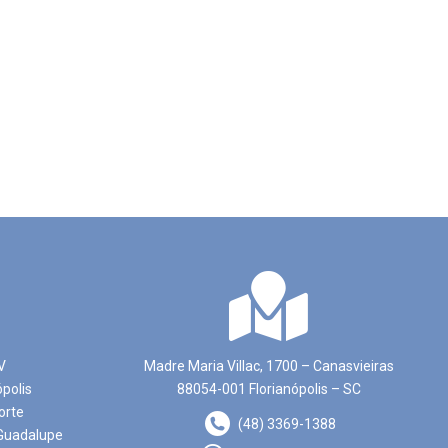
V
Madre Maria Villac, 1700 – Canasvieiras
ópolis
88054-001 Florianópolis – SC
orte
(48) 3369-1388
Guadalupe