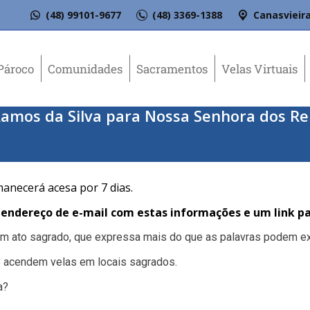
(48) 99101-9677
(48) 3369-1388
Canasvieira
Pároco
Comunidades
Sacramentos
Velas Virtuais
 Ramos da Silva para Nossa Senhora dos R
manecerá acesa por 7 dias.
ndereço de e-mail com estas informações e um link pa
 um ato sagrado, que expressa mais do que as palavras podem ex
 acendem velas em locais sagrados.
a?