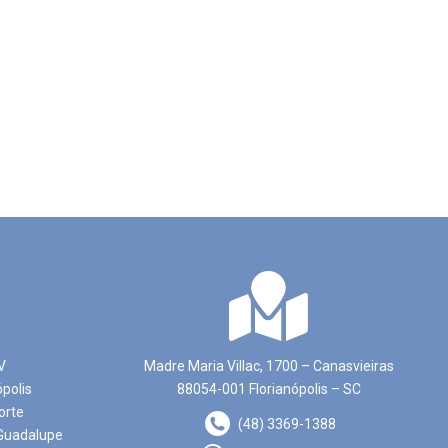
V
Madre Maria Villac, 1700 – Canasvieiras
ópolis
88054-001 Florianópolis – SC
orte
(48) 3369-1388
Guadalupe