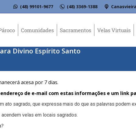
(48) 99101-9677
(48) 3369-1388
Canasvieira
Pároco
Comunidades
Sacramentos
Velas Virtuais
ara Divino Espírito Santo
manecerá acesa por 7 dias.
ndereço de e-mail com estas informações e um link pa
 um ato sagrado, que expressa mais do que as palavras podem ex
 acendem velas em locais sagrados.
a?