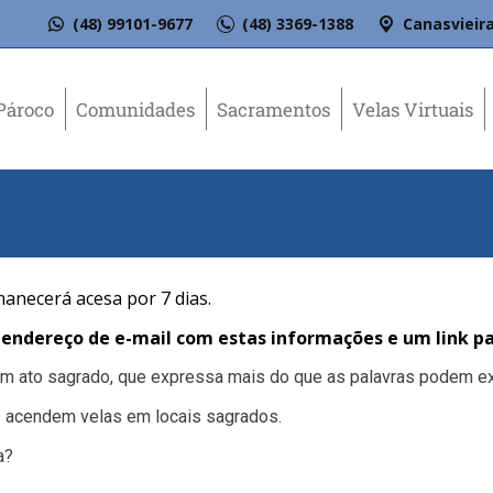
(48) 99101-9677
(48) 3369-1388
Canasvieira
Pároco
Comunidades
Sacramentos
Velas Virtuais
é
manecerá acesa por 7 dias.
ndereço de e-mail com estas informações e um link pa
 um ato sagrado, que expressa mais do que as palavras podem ex
 acendem velas em locais sagrados.
a?