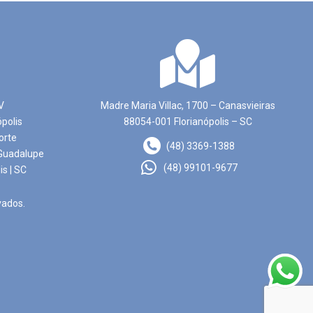
V
Madre Maria Villac, 1700 – Canasvieiras
ópolis
88054-001 Florianópolis – SC
orte
(48) 3369-1388
Guadalupe
(48) 99101-9677
is | SC
vados.