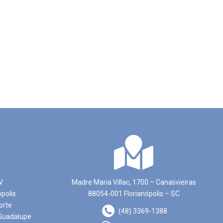
V
Madre Maria Villac, 1700 – Canasvieiras
ópolis
88054-001 Florianópolis – SC
orte
(48) 3369-1388
Guadalupe