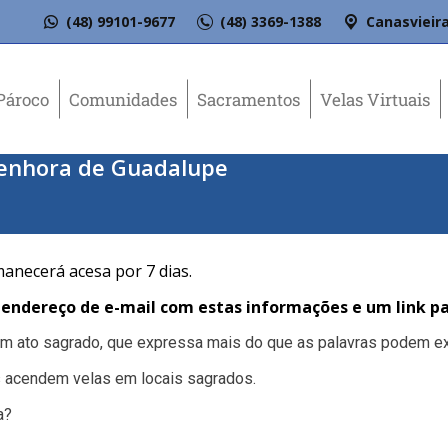
(48) 99101-9677
(48) 3369-1388
Canasvieira
Pároco
Comunidades
Sacramentos
Velas Virtuais
 Senhora de Guadalupe
manecerá acesa por 7 dias.
ndereço de e-mail com estas informações e um link pa
 um ato sagrado, que expressa mais do que as palavras podem ex
 acendem velas em locais sagrados.
a?