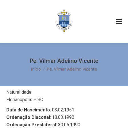
Pe. Vilmar Adelino Vicente
Você está aqui:
Início
Pe. Vilmar Adelino Vicente
Naturalidade:
Florianópolis – SC
Data de Nascimento
: 03.02.1951
Ordenação Diaconal
: 18.03.1990
Ordenação Presbiteral
: 30.06.1990