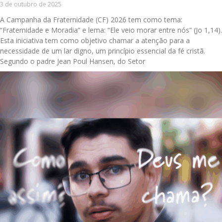
3 de outubro de 2025
A Campanha da Fraternidade (CF) 2026 tem como tema:
“Fraternidade e Moradia” e lema: “Ele veio morar entre nós” (Jo 1,14).
Esta iniciativa tem como objetivo chamar a atenção para a
necessidade de um lar digno, um princípio essencial da fé cristã.
Segundo o padre Jean Poul Hansen, do Setor